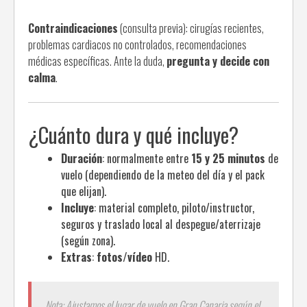
Contraindicaciones
(consulta previa): cirugías recientes,
problemas cardiacos no controlados, recomendaciones
médicas específicas. Ante la duda,
pregunta y decide con
calma
.
¿Cuánto dura y qué incluye?
Duración
: normalmente entre
15 y 25 minutos
de
vuelo (dependiendo de la meteo del día y el pack
que elijan).
Incluye
: material completo, piloto/instructor,
seguros y traslado local al despegue/aterrizaje
(según zona).
Extras
:
fotos/vídeo
HD.
Nota: Ajustamos el lugar de vuelo en Gran Canaria según el