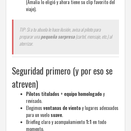
(Amalia lo eligió y ahora tiene su clip favorito del
viaje).
TIP: Si a tu abuela le hace ilusión, avisa al piloto para
preparar una
pequeña sorpresa
(cartel, mensaje, etc.) al
aterrizar.
Seguridad primero (y por eso se
atreven)
Pilotos titulados
+
equipo homologado
y
revisado.
Elegimos
ventanas de viento
y lugares adecuados
para un vuelo
suave
.
Briefing claro y acompañamiento
1:1
en todo
momento.