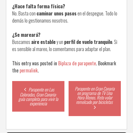
¿Hace falta forma física?
No. Basta con
caminar unos pasos
en el despegue. Todo lo
demás lo gestionamos nosotros.
¿Se mareará?
Buscamos
aire estable
y un
perfil de vuelo tranquilo
. Si
es sensible al mareo, lo comentamos para adaptar el plan.
This entry was posted in
Biplaza de parapente
. Bookmark
the
permalink
.
Post
Parapente en Gran Canaria
Parapente en Las
en programa de TV Una
Coloradas, Gran Canaria:
Hora Menos. Reto volar
guía completa para vivir la
navigation
remolcado por bicicletas
experiencia