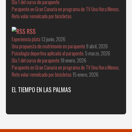
Día 1 del curso de parapente
Parapente en Gran Canaria en programa de TV Una Hora Menos.
Reto volar remolcado por bicicletas
RSS
Experiencia plata
13 junio, 2026
Una propuesta de matrimonio en parapente
9 abril, 2026
Psicología deportiva aplicada al parapente.
5 marzo, 2026
Día 1 del curso de parapente
18 enero, 2026
Parapente en Gran Canaria en programa de TV Una Hora Menos.
Reto volar remolcado por bicicletas
15 enero, 2026
EL TIEMPO EN LAS PALMAS