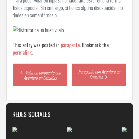
Para poder volar en biplaza no hace falta estar en una forma
física especial. Sin embargo, si tienes alguna discapacidad no
dudes en comentárnoslo.
This entry was posted in
parapente
. Bookmark the
permalink
.
Post
Parapente con Aventura en
Volar en parapente con
Canarias
Aventura en Canarias
navigation
REDES SOCIALES