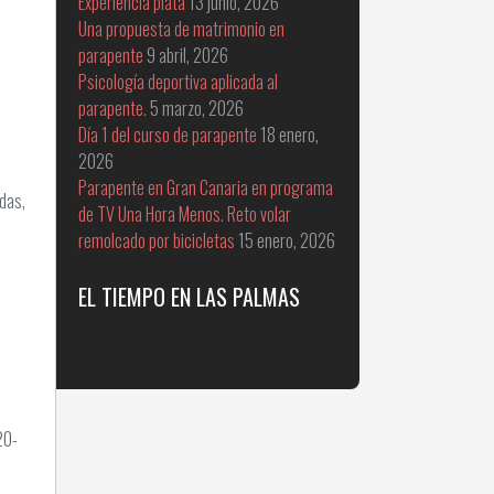
Experiencia plata
13 junio, 2026
Una propuesta de matrimonio en
parapente
9 abril, 2026
Psicología deportiva aplicada al
parapente.
5 marzo, 2026
Día 1 del curso de parapente
18 enero,
2026
Parapente en Gran Canaria en programa
adas,
de TV Una Hora Menos. Reto volar
remolcado por bicicletas
15 enero, 2026
EL TIEMPO EN LAS PALMAS
20-