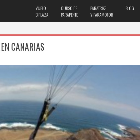
VUELO
CURSO DE
PARATRIKE
BLOG
BIPLAZA
PARAPENTE
Y PARAMOTOR
 EN CANARIAS