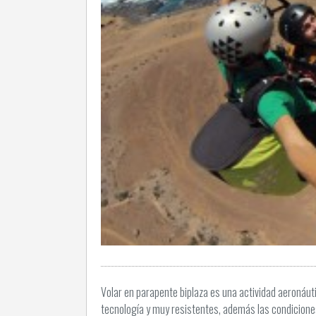
Volar en parapente biplaza es una actividad aeronáu
tecnología y muy resistentes, además las condicion