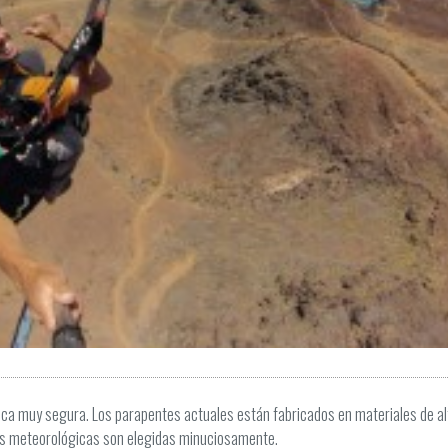
tica muy segura. Los parapentes actuales están fabricados en materiales de al
es meteorológicas son elegidas minuciosamente.