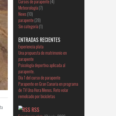
Cursos de parapente
(4)
Meteorología
(7)
News
(10)
parapente
(28)
Sin categoría
(1)
ENTRADAS RECIENTES
Experiencia plata
Una propuesta de matrimonio en
parapente
Psicología deportiva aplicada al
parapente.
Día 1 del curso de parapente
Parapente en Gran Canaria en programa
de TV Una Hora Menos. Reto volar
remolcado por bicicletas
ta
RSS